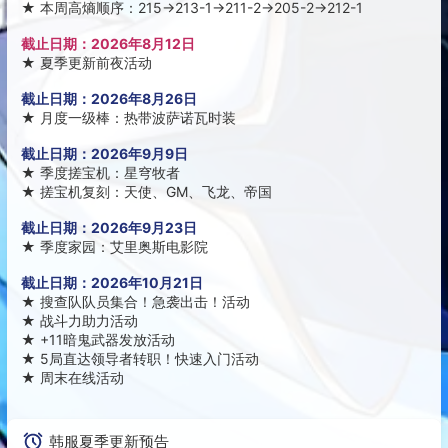
★
本周高熵顺序：215→213-1→211-2→205-2→212-1
截止日期：
2026年8月12日
★
夏季更新前夜活动
截止日期：
2026年8月26日
★
月度一级棒：热带波萨诺瓦时装
截止日期：
2026年9月9日
★
季度搓宝机：星穹牧者
★
搓宝机复刻：天使、GM、飞龙、帝国
截止日期：
2026年9月23日
★
季度家园：艾里奥斯电影院
截止日期：
2026年10月21日
★
搜查队队员集合！急袭出击！活动
★
战斗力助力活动
★
+11暗鬼武器发放活动
★
5局直达领导者转职！快速入门活动
★
周末在线活动
韩服夏季更新预告