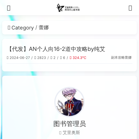
蕾娜
Category
【代发】AN个人向16-2道中攻略by纯艾
副本攻略
蕾娜
2024-06-27
2823
2
6
324.3℃
图书管理员
艾里奥斯