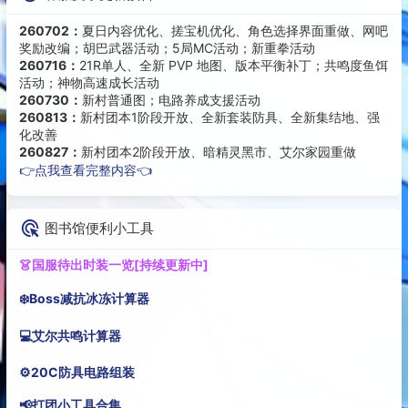
260702：
夏日内容优化、搓宝机优化、角色选择界面重做、网吧
奖励改编；胡巴武器活动；5局MC活动；新重拳活动
260716：
21R单人、全新 PVP 地图、版本平衡补丁；共鸣度鱼饵
活动；神物高速成长活动
260730：
新村普通图；电路养成支援活动
260813：
新村团本1阶段开放、全新套装防具、全新集结地、强
化改善
260827：
新村团本2阶段开放、暗精灵黑市、艾尔家园重做
👉点我查看完整内容👈
图书馆便利小工具
👗国服待出时装一览[持续更新中]
❄️Boss减抗冰冻计算器
💻艾尔共鸣计算器
⚙️20C防具电路组装
📢打团小工具合集