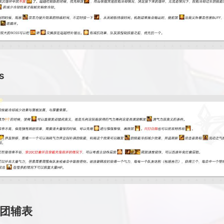
s
团辅表