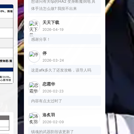
想请问有关tp的HA2 变身断魔倒地 具
体手法怎么做? 我按不出来
天天下载
2026-04-19
感谢分享！
停
2026-03-24
这是afk多久了还发攻略，误导人吗
恋霜华
2026-02-23
内容有点太过时了
洛炙羽
2026-02-09
镇魂的武器阶段该更新了