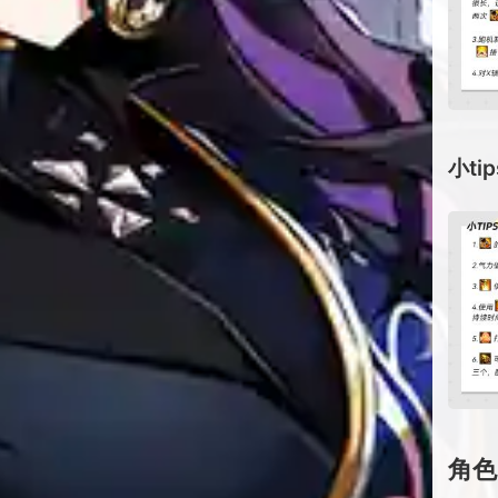
小tip
角色