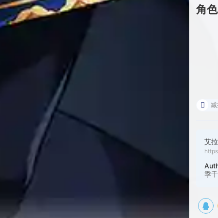
角色
减
艾拉
http
Aut
季