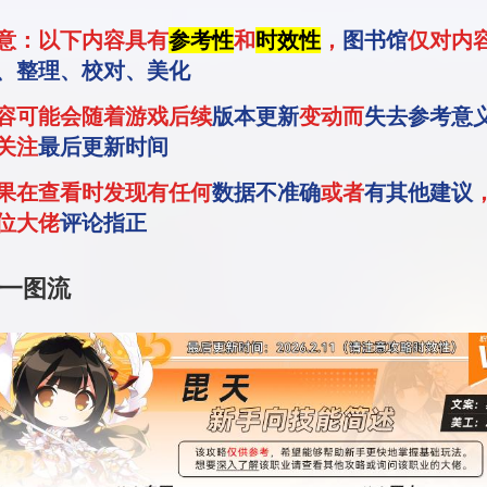
注意：以下内容具有
参考性
和
时效性
，
图书馆
仅对内
、整理、校对、美化
内容可能会随着游戏后续
版本更新
变动而
失去参考意
关注
最后更新时间
如果在查看时发现有任何
数据不准确
或者
有其他建议
位大佬
评论指正
一图流