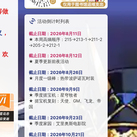
容做
活动倒计时列表
义
，
截止日期：
2026年8月11日
★
本周高熵顺序：215→213-1→211-2
→205-2→212-1
，欢
截止日期：
2026年8月12日
★
夏季更新前夜活动
截止日期：
2026年8月26日
★
月度一级棒：热带波萨诺瓦时装
截止日期：
2026年9月9日
★
季度搓宝机：星穹牧者
★
搓宝机复刻：天使、GM、飞龙、帝
国
截止日期：
2026年9月23日
★
季度家园：艾里奥斯电影院
截止日期：
2026年10月21日