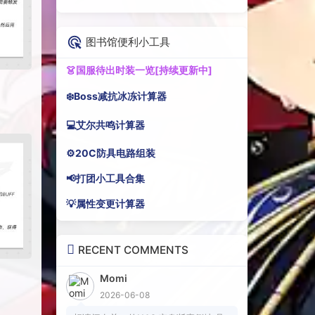
图书馆便利小工具
👗国服待出时装一览[持续更新中]
❄️Boss减抗冰冻计算器
💻艾尔共鸣计算器
⚙️20C防具电路组装
📢打团小工具合集
💡属性变更计算器
RECENT COMMENTS
Momi
2026-06-08