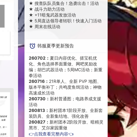
★
搜查队队员集合！急袭出击！活动
★
战斗力助力活动
★
+11暗鬼武器发放活动
★
5局直达领导者转职！快速入门活动
★
周末在线活动
韩服夏季更新预告
260702：
夏日内容优化、搓宝机优
化、角色选择界面重做、网吧奖励改
编；胡巴武器活动；5局MC活动；新重
拳活动
260716：
21R单人、全新 PVP 地图、
版本平衡补丁；共鸣度鱼饵活动；神物
高速成长活动
260730：
新村普通图；电路养成支援
活动
260813：
新村团本1阶段开放、全新套
装防具、全新集结地、强化改善
260827：
新村团本2阶段开放、暗精灵
黑市、艾尔家园重做
👉点我查看完整内容👈