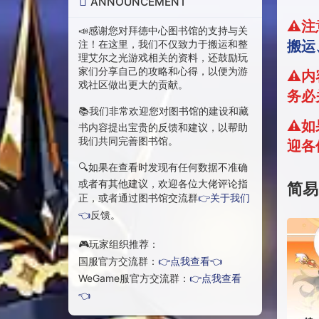
ANNOUNCEMENT
⚠️
📣感谢您对拜德中心图书馆的支持与关
搬运
注！在这里，我们不仅致力于搬运和整
理艾尔之光游戏相关的资料，还鼓励玩
家们分享自己的攻略和心得，以便为游
⚠️
戏社区做出更大的贡献。
务必
📚我们非常欢迎您对图书馆的建设和藏
⚠️
书内容提出宝贵的反馈和建议，以帮助
我们共同完善图书馆。
迎各
🔍如果在查看时发现有任何数据不准确
或者有其他建议，欢迎各位大佬评论指
简易
正，或者通过图书馆交流群
👉关于我们
👈
反馈。
🎮玩家组织推荐：
国服官方交流群：
👉点我查看👈
WeGame服官方交流群：
👉点我查看
👈