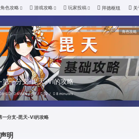
角色攻略
游戏攻略
玩家投稿
拜德枢纽
关
角色攻略
-第一分支-毘天-VI的攻略
08-31
41646
1
32
8 minutes
第一分支-毘天-VI的攻略
声明