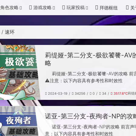
角色攻略
游戏攻略
玩家投稿
拜德枢纽
关
速环
g
莉缇娅-第二分支-极欲饕餮-AV
略
莉缇娅-第二分支-极欲饕餮-AV的攻略 前
⚠️注意：以下内容具有参考性和时效性
莉缇
2024-03-19
34256
0
34
3517.6℃
诺亚-第三分支-夜殉者-NP的攻
诺亚-第三分支-夜殉者-NP的攻略 前言声明
意：以下内容具有参考性和时效性