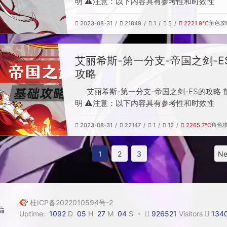
明 ⚠️注意：以下内容具有参考性和时效性
角色攻
2023-08-31
21849
1
5
2221.9℃
艾丽希斯-第一分支-帝国之剑-E
攻略
艾丽希斯-第一分支-帝国之剑-ES的攻略 
明 ⚠️注意：以下内容具有参考性和时效性
角色
2023-08-31
22147
1
12
2265.7℃
1
2
3
Ne
桂ICP备2022010594号-2
Uptime:
1092
D
05
H
27
M
05
S
926521
Visitors
134