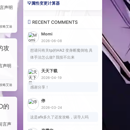
💡属性变更计算器
前言声明
RECENT COMMENTS
攻略
艾迪
Momi
2026-06-08
的攻
想请问有关tp的HA2 变身断魔倒地 具
体手法怎么做? 我按不出来
言声明
天天下载
2026-04-19
攻略
艾迪
感谢分享！
停
D的
2026-03-24
这是afk多久了还发攻略，误导人吗
前言声