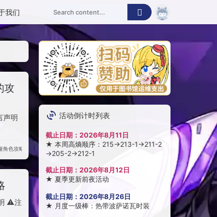
于我们
的攻
活动倒计时列表
言声明
截止日期：
2026年8月11日
★
本周高熵顺序：215→213-1→211-2
娅
角色攻略
→205-2→212-1
截止日期：
2026年8月12日
★
夏季更新前夜活动
略
截止日期：
2026年8月26日
 ⚠️注
★
月度一级棒：热带波萨诺瓦时装