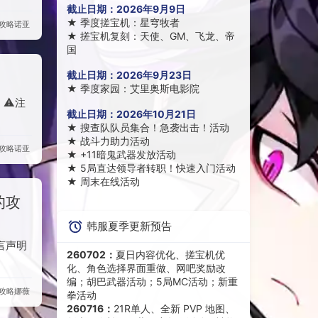
截止日期：
2026年9月9日
★
季度搓宝机：星穹牧者
攻略
诺亚
★
搓宝机复刻：天使、GM、飞龙、帝
国
截止日期：
2026年9月23日
★
季度家园：艾里奥斯电影院
⚠️注
截止日期：
2026年10月21日
★
搜查队队员集合！急袭出击！活动
★
战斗力助力活动
攻略
诺亚
★
+11暗鬼武器发放活动
★
5局直达领导者转职！快速入门活动
★
周末在线活动
的攻
韩服夏季更新预告
言声明
260702：
夏日内容优化、搓宝机优
化、角色选择界面重做、网吧奖励改
编；胡巴武器活动；5局MC活动；新重
攻略
娜薇
拳活动
260716：
21R单人、全新 PVP 地图、