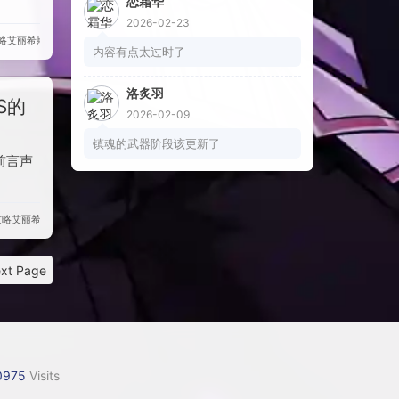
恋霜华
2026-02-23
略
艾丽希斯
内容有点太过时了
洛炙羽
S的
2026-02-09
镇魂的武器阶段该更新了
前言声
攻略
艾丽希斯
xt Page
0975
Visits