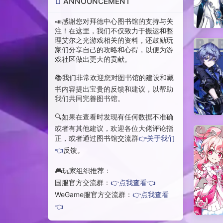
ANNOUNCEMENT
📣感谢您对拜德中心图书馆的支持与关
注！在这里，我们不仅致力于搬运和整
理艾尔之光游戏相关的资料，还鼓励玩
家们分享自己的攻略和心得，以便为游
戏社区做出更大的贡献。
📚我们非常欢迎您对图书馆的建设和藏
书内容提出宝贵的反馈和建议，以帮助
我们共同完善图书馆。
🔍如果在查看时发现有任何数据不准确
或者有其他建议，欢迎各位大佬评论指
正，或者通过图书馆交流群
👉关于我们
👈
反馈。
🎮玩家组织推荐：
国服官方交流群：
👉点我查看👈
WeGame服官方交流群：
👉点我查看
👈