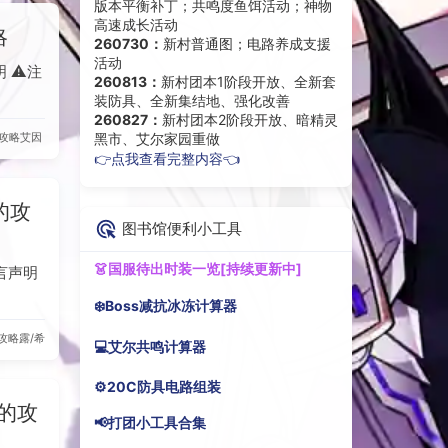
版本平衡补丁；共鸣度鱼饵活动；神物
高速成长活动
略
260730：
新村普通图；电路养成支援
活动
 ⚠️注
260813：
新村团本1阶段开放、全新套
装防具、全新集结地、强化改善
260827：
新村团本2阶段开放、暗精灵
攻略
艾因
黑市、艾尔家园重做
👉点我查看完整内容👈
的攻
图书馆便利小工具
👗国服待出时装一览[持续更新中]
言声明
❄️Boss减抗冰冻计算器
攻略
露/希尔
💻艾尔共鸣计算器
⚙️20C防具电路组装
的攻
📢打团小工具合集