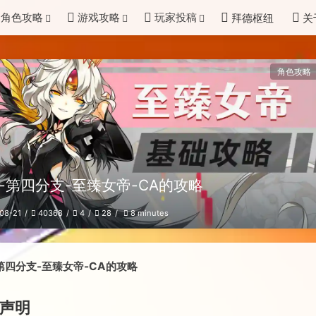
角色攻略
游戏攻略
玩家投稿
拜德枢纽
关
角色攻略
-第四分支-至臻女帝-CA的攻略
08-21
40368
4
28
8 minutes
第四分支-至臻女帝-CA的攻略
声明