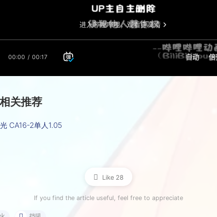
相关推荐
 CA16-2单人1.05
Like
28
If you find the article useful, feel free to appreciate
火
挡吼