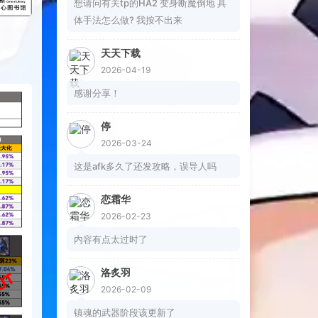
想请问有关tp的HA2 变身断魔倒地 具
体手法怎么做? 我按不出来
天天下载
2026-04-19
感谢分享！
停
2026-03-24
这是afk多久了还发攻略，误导人吗
恋霜华
2026-02-23
内容有点太过时了
洛炙羽
2026-02-09
镇魂的武器阶段该更新了