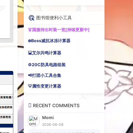
图书馆便利小工具
👗国服待出时装一览[持续更新中]
❄️Boss减抗冰冻计算器
💻艾尔共鸣计算器
⚙️20C防具电路组装
📢打团小工具合集
💡属性变更计算器
RECENT COMMENTS
Momi
2026-06-08