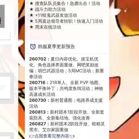
★
搜查队队员集合！急袭出击！活动
★
战斗力助力活动
★
+11暗鬼武器发放活动
★
5局直达领导者转职！快速入门活动
★
周末在线活动
韩服夏季更新预告
260702：
夏日内容优化、搓宝机优
化、角色选择界面重做、网吧奖励改
编；胡巴武器活动；5局MC活动；新重
拳活动
260716：
21R单人、全新 PVP 地图、
版本平衡补丁；共鸣度鱼饵活动；神物
高速成长活动
260730：
新村普通图；电路养成支援
活动
260813：
新村团本1阶段开放、全新套
装防具、全新集结地、强化改善
260827：
新村团本2阶段开放、暗精灵
黑市、艾尔家园重做
👉点我查看完整内容👈