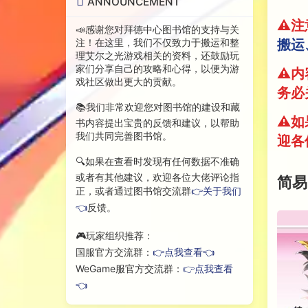
ANNOUNCEMENT
⚠️
📣感谢您对拜德中心图书馆的支持与关
搬运
注！在这里，我们不仅致力于搬运和整
理艾尔之光游戏相关的资料，还鼓励玩
家们分享自己的攻略和心得，以便为游
⚠️
戏社区做出更大的贡献。
务必
📚我们非常欢迎您对图书馆的建设和藏
⚠️
书内容提出宝贵的反馈和建议，以帮助
我们共同完善图书馆。
迎各
🔍如果在查看时发现有任何数据不准确
或者有其他建议，欢迎各位大佬评论指
简易
正，或者通过图书馆交流群
👉关于我们
👈
反馈。
🎮玩家组织推荐：
国服官方交流群：
👉点我查看👈
WeGame服官方交流群：
👉点我查看
👈