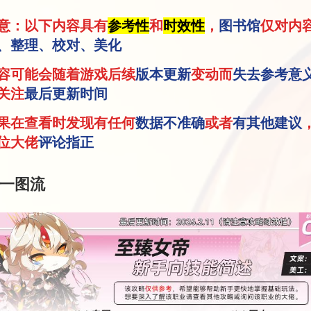
注意：以下内容具有
参考性
和
时效性
，
图书馆
仅对内
、整理、校对、美化
内容可能会随着游戏后续
版本更新
变动而
失去参考意
关注
最后更新时间
如果在查看时发现有任何
数据不准确
或者
有其他建议
位大佬
评论指正
一图流