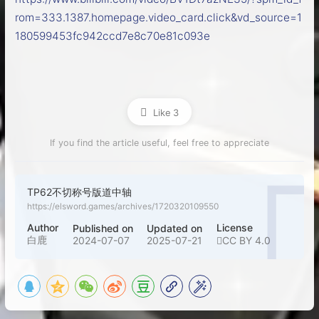
rom=333.1387.homepage.video_card.click&vd_source=1
180599453fc942ccd7e8c70e81c093e
Like
3
If you find the article useful, feel free to appreciate
TP62不切称号版道中轴
https://elsword.games/archives/1720320109550
Author
License
Published on
Updated on
白鹿
2024-07-07
2025-07-21
CC BY 4.0