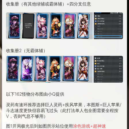
收集册（有其他绿辅或霸体辅）+四分支任意
收集册2（无霸体辅）
以下162怪物分布图由小Q提供
灵药有速环推荐选择巨人灵药+疾风苹果，本图斯+巨人苹果/
斗志速度更快但容易飞过头（此打法单人包全图需要全程按
V，否则气息不够用）
图1开局极光后到如图所示站位使用
涂色游戏+超神速