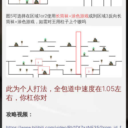
图5可选择在区域1or2使用
长筒袜+涂色游戏
或到区域3反向长
筒袜+涂色游戏，如需对王用柱子上个嗷呜
此为个人打法，全包道中速度在1.05左
右，你杠你对
攻略视频：
https://www.bilibili.com/video/BV1Dt7azNE35/?spm_id_f