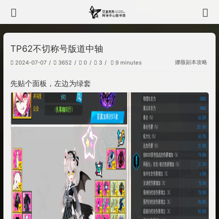
TP62不切称号版道中轴
娜薇
副本攻略
2024-07-07
3652
0
3
9 minutes
先贴个面板，左边为绿套