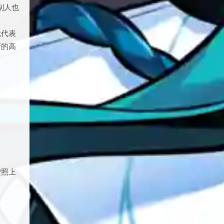
别人也
就代表
新的高
中
按照上