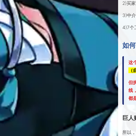
2)买
3)中
4)7
如何
这
（
但
线
都
巨人
所以