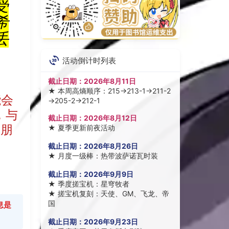
受
希
丢
活动倒计时列表
截止日期：
2026年8月11日
★
本周高熵顺序：215→213-1→211-2
能会
→205-2→212-1
，与
截止日期：
2026年8月12日
服朋
★
夏季更新前夜活动
截止日期：
2026年8月26日
★
月度一级棒：热带波萨诺瓦时装
截止日期：
2026年9月9日
★
季度搓宝机：星穹牧者
★
搓宝机复刻：天使、GM、飞龙、帝
国
息是
截止日期：
2026年9月23日