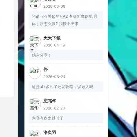
2026-06-08
想请问有关tp的HA2 变身断魔倒地 具
体手法怎么做? 我按不出来
天天下载
2026-04-19
感谢分享！
停
2026-03-24
这是afk多久了还发攻略，误导人吗
恋霜华
2026-02-23
内容有点太过时了
洛炙羽