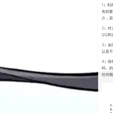
1）利
有则要
介，
2）对
QQ和
3）如
认是
4）除
码」
任何