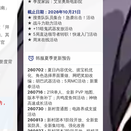
★
季度家园：艾里奥斯电影院
指南」
截止日期：
2026年10月21日
★
搜查队队员集合！急袭出击！活动
★
战斗力助力活动
过「拜
★
+11暗鬼武器发放活动
★
5局直达领导者转职！快速入门活动
的。其
★
周末在线活动
非官
韩服夏季更新预告
誉度背
260702：
夏日内容优化、搓宝机优
化、角色选择界面重做、网吧奖励改
编；胡巴武器活动；5局MC活动；新重
拳活动
260716：
21R单人、全新 PVP 地图、
版本平衡补丁；共鸣度鱼饵活动；神物
的，
高速成长活动
260730：
新村普通图；电路养成支援
活动
260813：
新村团本1阶段开放、全新套
装防具、全新集结地、强化改善
260827：
新村团本2阶段开放、暗精灵