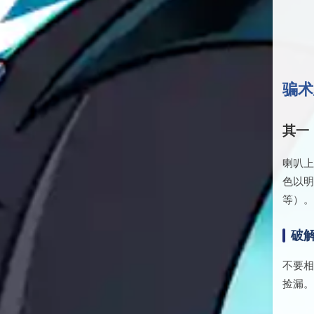
骗术
其一
喇叭
色以
等）
破
不要
捡漏