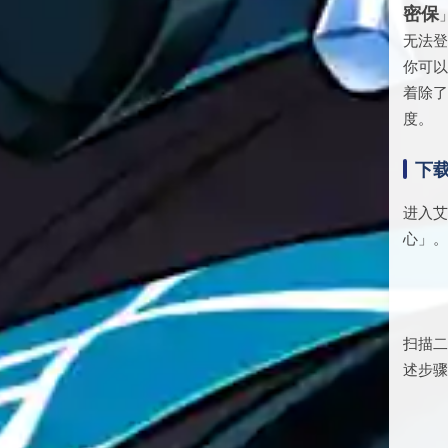
密保
无法
你可
着除
度。
下
进入
心」
扫描
述步