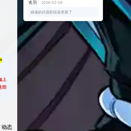
2026-02-09
镇魂的武器阶段该更新了
中
咖上
这些
动态
「