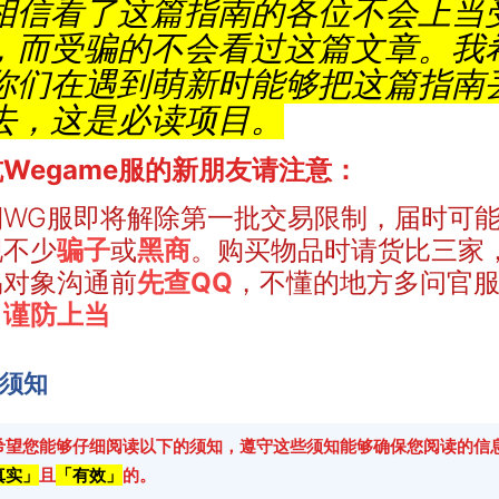
相信看了这篇指南的各位不会上当
，而受骗的不会看过这篇文章。我
你们在遇到萌新时能够把这篇指南
去，这是必读项目。
Wegame服的新朋友请注意：
期WG服即将解除第一批交易限制，届时可
现不少
骗子
或
黑商
。购买物品时请货比三家
易对象沟通前
先查QQ
，不懂的地方多问官
，
谨防上当
须知
希望您能够仔细阅读以下的须知，遵守这些须知能够确保您阅读的信
真实」
且
「有效」
的。