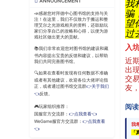
我
ANNOUNCEMENT
骗
📣感谢您对拜德中心图书馆的支持与关
注！在这里，我们不仅致力于搬运和整
望
理艾尔之光游戏相关的资料，还鼓励玩
过
家们分享自己的攻略和心得，以便为游
戏社区做出更大的贡献。
入坑
📚我们非常欢迎您对图书馆的建设和藏
书内容提出宝贵的反馈和建议，以帮助
近
我们共同完善图书馆。
出
🔍如果在查看时发现有任何数据不准确
交
或者有其他建议，欢迎各位大佬评论指
友
正，或者通过图书馆交流群
👉关于我们
👈
反馈。
阅读
🎮玩家组织推荐：
国服官方交流群：
👉点我查看👈
WeGame服官方交流群：
👉点我查看
我
👈
「