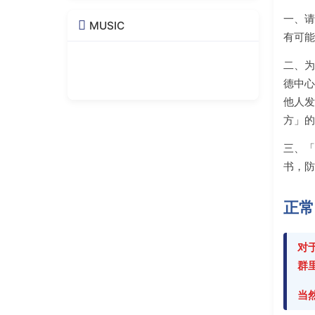
一、
MUSIC
有可
二、
德中
他人
方」
三、「
书，
正常
对
群
当