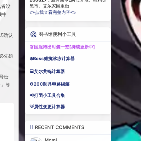
或者没
黑市、艾尔家园重做
👉点我查看完整内容👈
找中
图书馆便利小工具
式确认
👗国服待出时装一览[持续更新中]
必先确
❄️Boss减抗冰冻计算器
💻艾尔共鸣计算器
号密
⚙️20C防具电路组装
金」等
📢打团小工具合集
💡属性变更计算器
RECENT COMMENTS
Momi