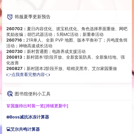
韩服夏季更新预告
260702：
夏日内容优化、搓宝机优化、角色选择界面重做、网吧
奖励改编；胡巴武器活动；5局MC活动；新重拳活动
260716：
21R单人、全新 PVP 地图、版本平衡补丁；共鸣度鱼饵
活动；神物高速成长活动
260730：
新村普通图；电路养成支援活动
260813：
新村团本1阶段开放、全新套装防具、全新集结地、强
化改善
260827：
新村团本2阶段开放、暗精灵黑市、艾尔家园重做
👉点我查看完整内容👈
图书馆便利小工具
👗国服待出时装一览[持续更新中]
❄️Boss减抗冰冻计算器
💻艾尔共鸣计算器