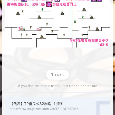
Like
9
If you find the article useful, feel free to appreciate
【代发】TP傻瓜式62攻略-主清图
https://elsword.games/archives/1719281787986