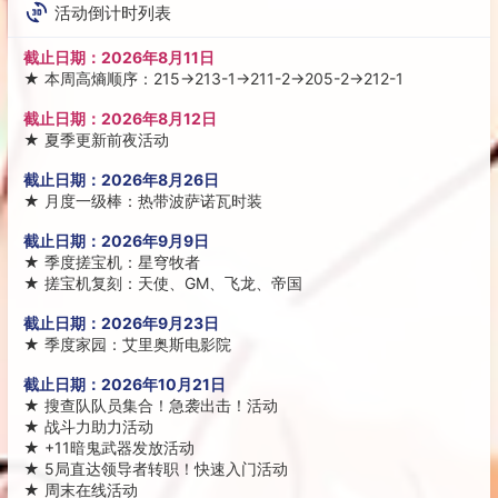
活动倒计时列表
截止日期：
2026年8月11日
★
本周高熵顺序：215→213-1→211-2→205-2→212-1
截止日期：
2026年8月12日
★
夏季更新前夜活动
截止日期：
2026年8月26日
★
月度一级棒：热带波萨诺瓦时装
截止日期：
2026年9月9日
★
季度搓宝机：星穹牧者
★
搓宝机复刻：天使、GM、飞龙、帝国
截止日期：
2026年9月23日
★
季度家园：艾里奥斯电影院
截止日期：
2026年10月21日
★
搜查队队员集合！急袭出击！活动
★
战斗力助力活动
★
+11暗鬼武器发放活动
★
5局直达领导者转职！快速入门活动
★
周末在线活动