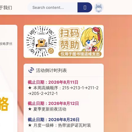
于我们
略
攻略
萝丝
活动倒计时列表
截止日期：
2026年8月11日
★
本周高熵顺序：215→213-1→211-2
→205-2→212-1
截止日期：
2026年8月12日
★
夏季更新前夜活动
截止日期：
2026年8月26日
★
月度一级棒：热带波萨诺瓦时装