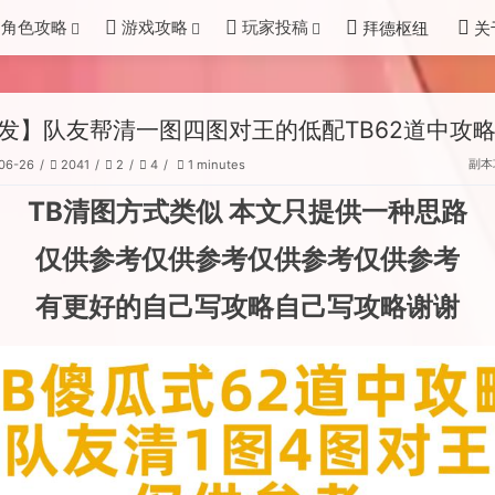
角色攻略
游戏攻略
玩家投稿
拜德枢纽
关
发】队友帮清一图四图对王的低配TB62道中攻
副本
06-26
2041
2
4
1 minutes
TB清图方式类似 本文只提供一种思路
仅供参考仅供参考仅供参考仅供参考
有更好的自己写攻略自己写攻略谢谢