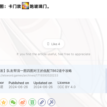
Like
4
If you find the article useful, feel free to appreciate
发】队友帮清一图四图对王的低配TB62道中攻略
s://elsword.games/archives/1719393520233
hor
License
Published on
Updated on
受逝
2024-06-26
2024-06-26
CC BY 4.0