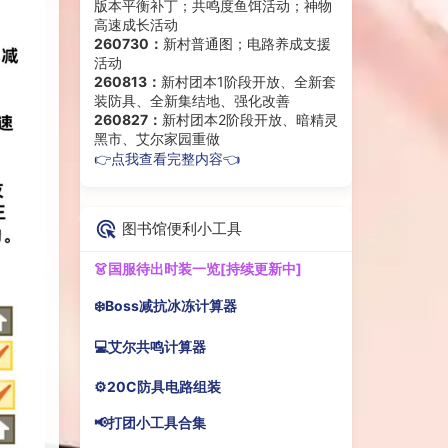
版本平衡补丁；共鸣度鱼饵活动；神物
高速成长活动
260730：
新村普通图；电路养成支援
活动
260813：
新村团本1阶段开放、全新套
装防具、全新集结地、强化改善
260827：
新村团本2阶段开放、暗精灵
黑市、艾尔家园重做
👉点我查看完整内容👈
图书馆便利小工具
👗国服待出时装一览[持续更新中]
❄️Boss减抗冰冻计算器
💻艾尔共鸣计算器
⚙️20C防具电路组装
📢打团小工具合集